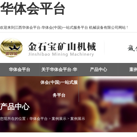
华体会平台
欢迎来到江西华体会平台-华体会(中国)一站式服务平台 机械设备有限公司网站 !
华体会平台
关于华体会平台-华
产品中心
案
体会(中国)一站式服
务平台
产品中心
您现所在的位置：
华体会平台
> 案例展示 > 案例展示