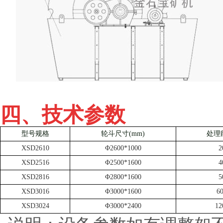
四、技术参数
型号规格
轮斗尺寸(mm)
处理能
XSD2610
Φ2600*1000
2
XSD2516
Φ2500*1600
4
XSD2816
Φ2800*1600
5
XSD3016
Φ3000*1600
6
XSD3024
Φ3000*2400
12