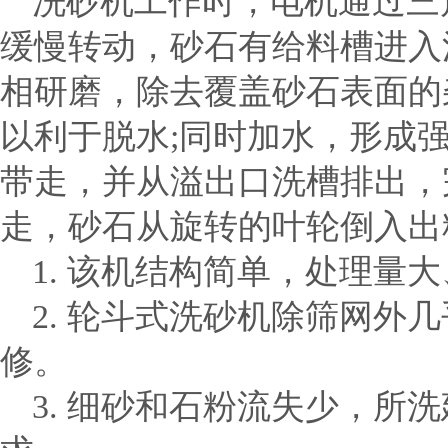
洗砂机工作时，电机通过三
缓慢转动，砂石有给料槽进入
相研磨，除去覆盖砂石表面的
以利于脱水;同时加水，形成
带走，并从溢出口洗槽排出，
走，砂石从旋转的叶轮倒入出
1. 该机结构简单，处理量
2. 轮斗式洗砂机除筛网外
修。
3. 细砂和石粉流失少，所