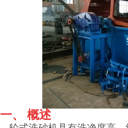
一、 概述
轮式洗砂机具有洗净度高，