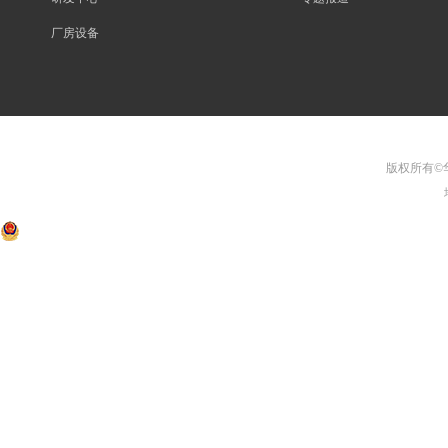
厂房设备
版权所有©华体