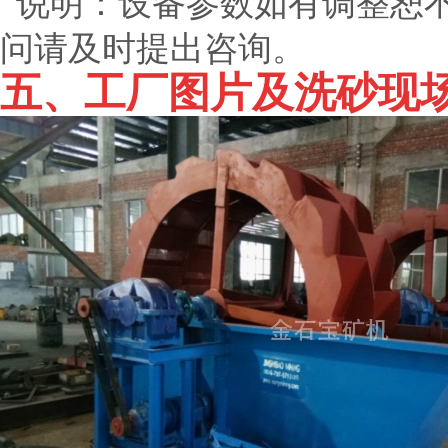
说明：设备参数如有调整恕不
问请及时提出咨询。
五、工厂图片及洗砂现