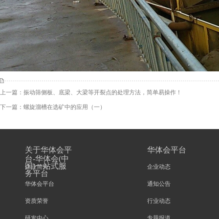
上一篇：
振动筛侧板、底梁、大梁等开裂点的处理方法，简单易操作！
下一篇：
螺旋溜槽在选矿中的应用（一）
关于华体会平
华体会平台
台-华体会(中
国)一站式服
企业简介
企业动态
务平台
华体会平台
通知公告
资质荣誉
行业动态
研发中心
专题报道