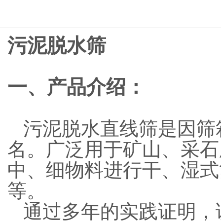
污泥脱水筛
一、
产品介绍
：
污泥脱水直线筛是因筛
名。广泛用于矿山、采石
中、细物料进行干、湿式
等。
通过多年的实践证明，