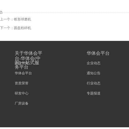
上一个：
锥形球磨机
下一个：
圆盘粉碎机
关于华体会平
华体会平台
台-华体会(中
国)一站式服
企业简介
企业动态
务平台
华体会平台
通知公告
资质荣誉
行业动态
研发中心
专题报道
厂房设备