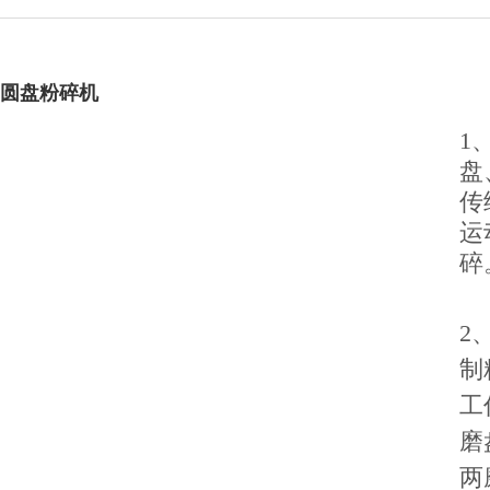
整条生产线设备
磁选机
给料机及输送设备
圆盘粉碎机
1
盘
传
运
碎
2
制
工
磨
两