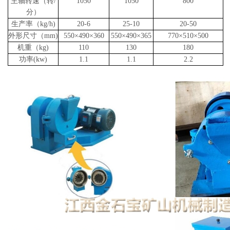
主轴转速（转/
1050
1050
800
分）
生产率（kg/h)
20-6
25-10
20-50
外形尺寸（mm)
550×490×360
550×490×365
770×510×500
机重（kg)
110
130
180
功率(kw)
1.1
1.1
2.2