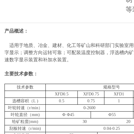
等
产品概述：
适用于地质、冶金、建材、化工等矿山和科研部门实验室用
字显示；调整方向
运转可靠；可配装温度控制器，浮选槽内矿
速数字显示装置和补加水装置。
主要技术参数：
技术参数
规格型号
XFD0.5
XFD0.75
XFD1
选槽容积（L )
0.5
0.75
1
叶轮转速（r/min）
0-2600
叶轮直径（mm)
Ф Ф45
Ф55
给矿粒度(mm)
30 20
刮板转速（r/min)
0.04-0.25