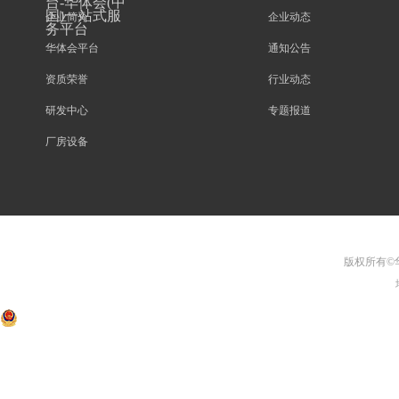
台-华体会(中
国)一站式服
企业简介
企业动态
务平台
华体会平台
通知公告
资质荣誉
行业动态
研发中心
专题报道
厂房设备
版权所有©华体