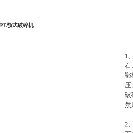
整条生产线设备
磁选机
给料机及输送设备
PE颚式破碎机
1
石
鄂
压
破
然
2