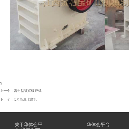
上一个：
密封型颚式破碎机
下一个：
QM筒形球磨机
关于华体会平
华体会平台