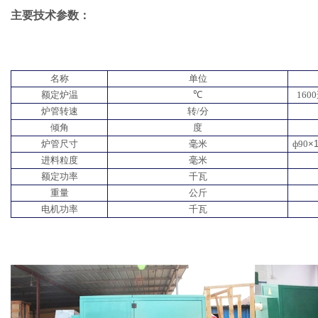
主要技术参数：
名称
单位
额定炉温
℃
16
炉管转速
转/分
倾角
度
炉管尺寸
毫米
ф90
×1
进料粒度
毫米
额定功率
千瓦
重量
公斤
电机功率
千瓦