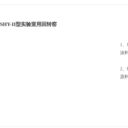
整条生产线设备
磁选机
给料机及输送设备
SHY-II型实验室用回转窑
1
涂
2
原