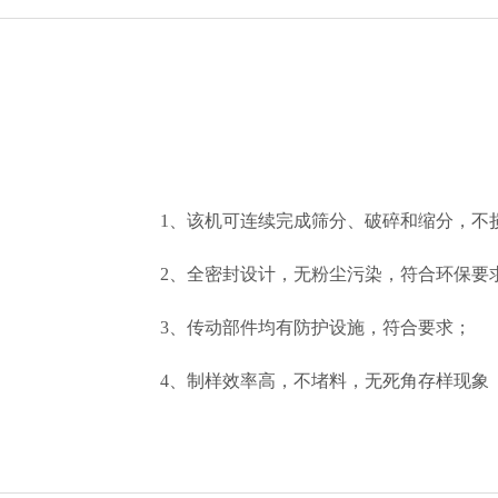
给料机及输送设备
电子垃圾处理设备
泵类及其它辅助选矿
1
、该机可连续完成筛分、破碎和缩分，不
2
、全密封设计，无粉尘污染，符合环保要
3
、传动部件均有防护设施，符合要求；
4
、制样效率高，不堵料，无死角存样现象