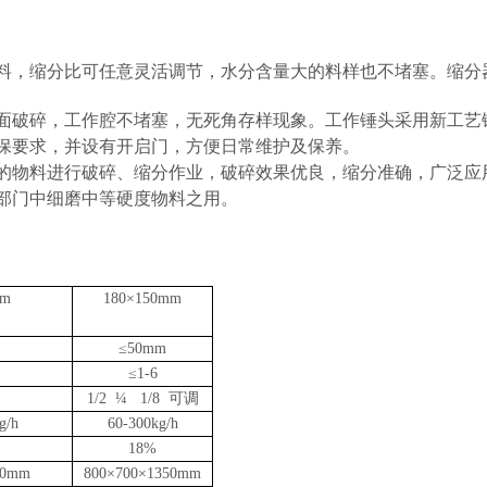
料，缩分比可任意灵活调节，水分含量大的料样也不堵塞。缩分
面破碎，工作腔不堵塞，无死角存样现象。工作锤头采用新工艺
保要求，并设有开启门，方便日常维护及保养。
的物料进行破碎、缩分作业，破碎效果优良，缩分准确，广泛应
部门中细磨中等硬度物料之用。
mm
180×150mm
≤50mm
≤1-6
1/2 ¼ 1/8 可调
g/h
60-300kg/h
18%
50mm
800×700×1350mm