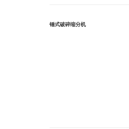
整条生产线设备
磁选机
锤式破碎缩分机