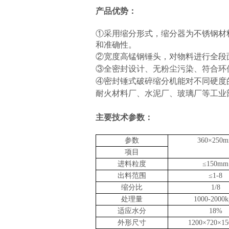
产品优势：
①采用缩分形式，缩分器为不锈钢材
和准确性。
②宽度高锰钢锤头，对物料进行全段
③全密封设计、无粉尘污染、符合环
④密封锤式破碎缩分机能对不同硬度
耐火材料厂、水泥厂、玻璃厂等工业
主要技术参数：
参数
360×250
项目
进料粒度
≤150mm
出料范围
≤1-8
缩分比
1/8
处理量
1000-2000k
适应水分
18%
外形尺寸
1200×720×1