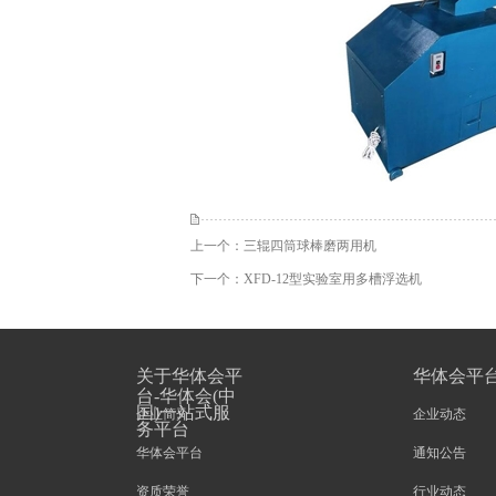
上一个：
三辊四筒球棒磨两用机
下一个：
XFD-12型实验室用多槽浮选机
关于华体会平
华体会平
台-华体会(中
国)一站式服
企业简介
企业动态
务平台
华体会平台
通知公告
资质荣誉
行业动态