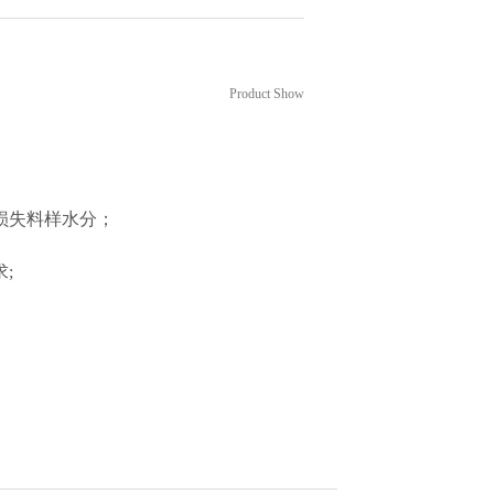
设备
Product Show
损失料样水分；
求
;