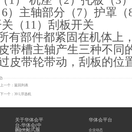
（
6
）主轴部分（
7
）护罩（
开关（
11
）刮板开关
所有部件都紧固在机体上
皮带槽主轴产生三种不同
过皮带轮带动，刮板的位
上一个：
返回列表
下一个：
39 L浮选机
关于华体会平
华体会平台
台-华体会(中
国)一站式服
企业简介
企业动态