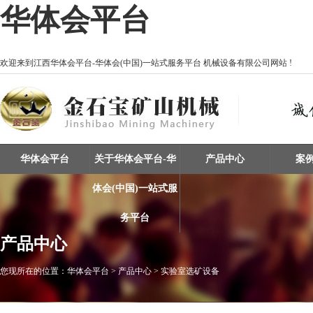
华体会平台
欢迎来到江西华体会平台-华体会(中国)一站式服务平台 机械设备有限公司网站 !
华体会平台
关于华体会平台-华
产品中心
案
体会(中国)一站式服
务平台
产品中心
您现所在的位置：
华体会平台
> 产品中心 > 实验室选矿设备