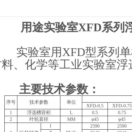
用途实验室
XFD
系列
实验室用XFD型系列单
材料、化学等工业实验室浮
主
要技术参数：
序号
技术参数
单位
XFD-0.5
XFD-0.75
1
浮选槽容积
L
0.5
0.75
2
叶轮直径
MM
φ
45
φ
45
Ⅰ
2590
2590