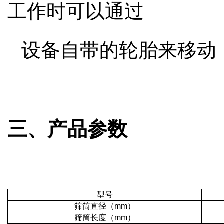
工作时可以通过
设备自带的轮胎来移动
三、产品参数
型号
筛筒直径（
mm）
筛筒长度（
mm）