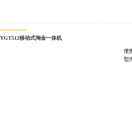
重选设备 / 矿物分选
振动筛 / 分级设备
矿物擦洗 / 洗砂设备
整条生产线设备
磁选机
给料机及输送设备
YGT512移动式淘金一体机
便
型