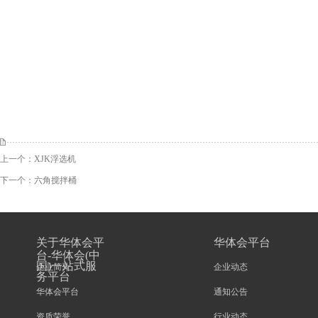
上一个：
XJK浮选机
下一个：
六角搅拌桶
关于华体会平
华体会平台
台-华体会(中
国)一站式服
企业简介
企业动态
务平台
华体会平台
通知公告
资质荣誉
行业动态