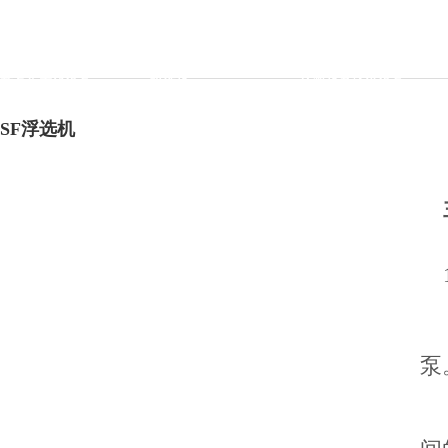
重选设备 / 矿物分选
振动筛 / 分级设备
矿物擦洗 / 洗砂设备
整条生产线设备
磁选机
给料机及输送设备
SF浮选机
2
泵
3