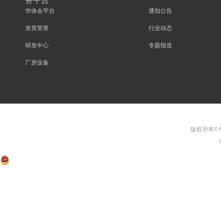
华体会平台
通知公告
资质荣誉
行业动态
研发中心
专题报道
厂房设备
版权所有©华体