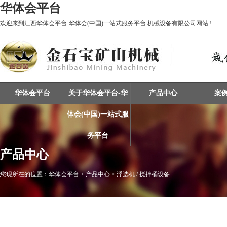
华体会平台
欢迎来到江西华体会平台-华体会(中国)一站式服务平台 机械设备有限公司网站 !
华体会平台
关于华体会平台-华
产品中心
案
体会(中国)一站式服
务平台
产品中心
您现所在的位置：
华体会平台
> 产品中心 > 浮选机 / 搅拌桶设备
重选设备 / 矿物分选
振动筛 / 分级设备
矿物擦洗 / 洗砂设备