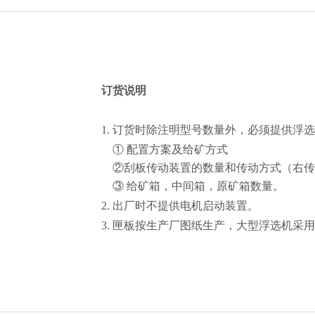
给料机及输送设备
电子垃圾处理设备
泵类及其它辅助选矿
订货
说明
1.
订货时除注明型号数量外，必须提供浮选
①
配置方案及给矿方式
②刮板传动装置的数量和传动方式（右传
③
给矿箱，中间箱，原矿箱数量。
2.
出厂时不提供电机启动装置。
3.
匣板按生产厂图纸生产，大型浮选机采用