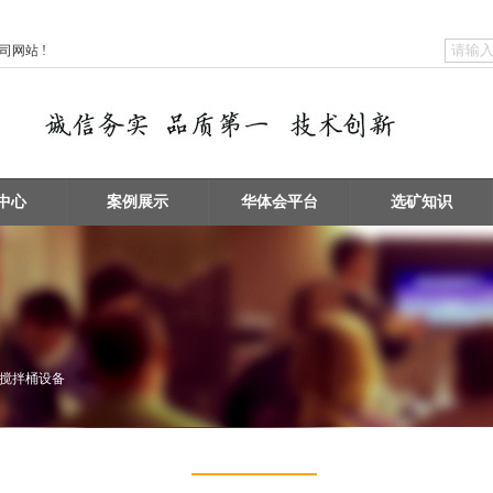
网站 !
中心
案例展示
华体会平台
选矿知识
/ 搅拌桶设备
矿物擦洗 / 洗砂设备
浮选机 / 搅拌桶设备
破碎设备 / 磨矿设备