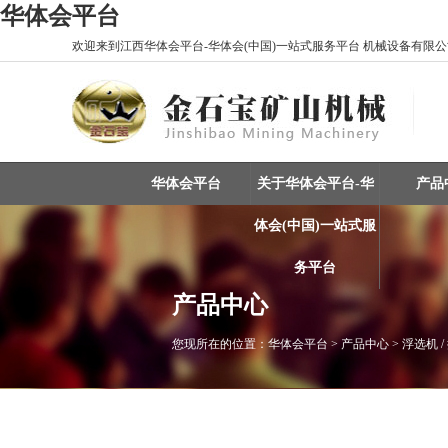
华体会平台
欢迎来到江西华体会平台-华体会(中国)一站式服务平台 机械设备有限公司
华体会平台
关于华体会平台-华
产品
体会(中国)一站式服
务平台
产品中心
您现所在的位置：
华体会平台
> 产品中心 > 浮选机 
重选设备 / 矿物分选
振动筛 / 分级设备