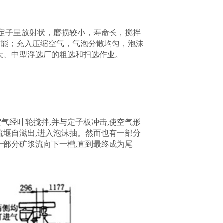
定子呈放射状，磨损较小，寿命长，搅拌
节能；充入压缩空气，气泡分散均匀，泡沫
大、中型浮选厂的粗选和扫选作业。
空气经叶轮搅拌
,
并与定子板冲击
,
使空气形
流堰自滋出
,
进入泡沫抽。然而也有一部分
一部分矿浆流向下一槽
,
直到最终成为尾