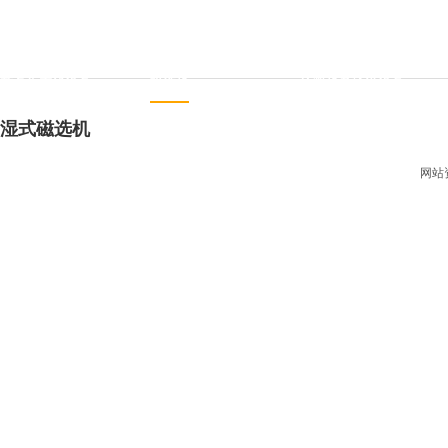
重选设备 / 矿物分选
振动筛 / 分级设备
矿物擦洗 / 洗砂设备
整条生产线设备
磁选机
给料机及输送设备
湿式磁选机
网站资