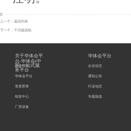
上一个：
返回列表
下一个：
干式磁选机
关于华体会平
华体会平台
台-华体会(中
国)一站式服
企业简介
企业动态
务平台
华体会平台
通知公告
资质荣誉
行业动态
研发中心
专题报道
厂房设备