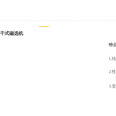
重选设备 / 矿物分选
振动筛 / 分级设备
矿物擦洗 / 洗砂设备
整条生产线设备
磁选机
给料机及输送设备
干式磁选机
特
1.
2.
3