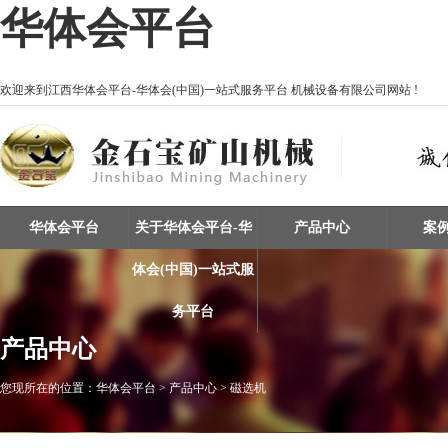
华体会平台
欢迎来到江西华体会平台-华体会(中国)一站式服务平台 机械设备有限公司网站 !
华体会平台
关于华体会平台-华
产品中心
案
体会(中国)一站式服
务平台
产品中心
您现所在的位置：
华体会平台
> 产品中心 > 磁选机