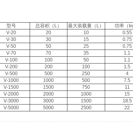
型号
总容积（
L
）
最大装载量（
L
）
功率（
k
V-20
20
10
0.55
V-30
30
15
0.75
V-50
50
25
0.75
V-70
70
35
1.1
V-100
100
50
1.1
V-200
200
100
1.5
V-500
500
250
4
V-1000
1000
500
7.5
V-1500
1500
750
11
V-2000
2000
1000
15
V-3000
3000
1500
18.5
V-5000
5000
2500
22