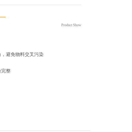
设备
Product Show
死角，避免物料交叉污染
粒完整