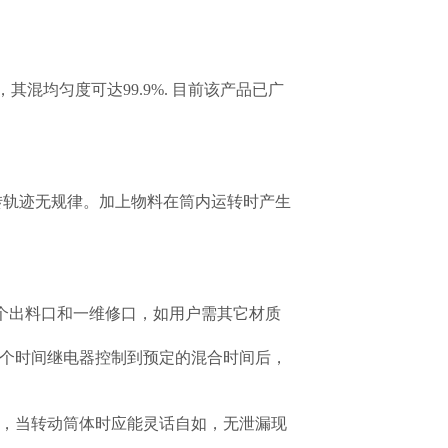
，其混均匀
度可达
99.9%. 目前该产品已广
转轨迹无规律。加上物料在筒内运转时产生
一个出料口和一维修口，如用户需其它材质
个时间继电器控制到预定的混合时间后，
，当转动筒体时应能灵话自如，无泄漏现