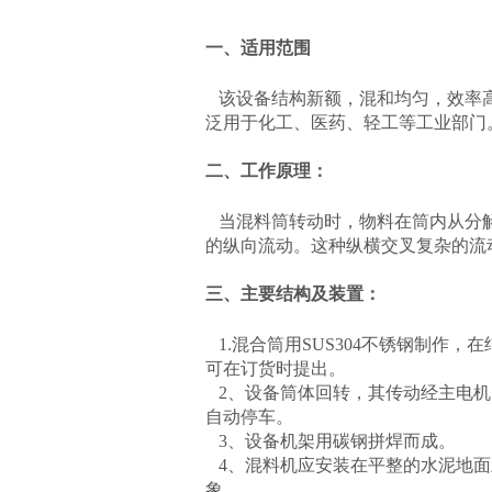
一、
适用范围
该设备结构新额，混和均匀，效率高
泛用于化工、医药、轻工等工业部门
二、工作
原理
：
当混料筒转动时，物料在筒内从分解
的纵向流动。这种纵横交叉复杂的流
三、
主要结构及装置
：
1.混合筒用SUS304不锈钢制作
可在订货时提出。
2、设备筒体回转，其传动经主电机
自动停车。
3、设备机架用碳钢拼焊而成。
4、混料机应安装在平整的水泥地面
象。