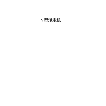
整条生产线设备
磁选机
V型混汞机