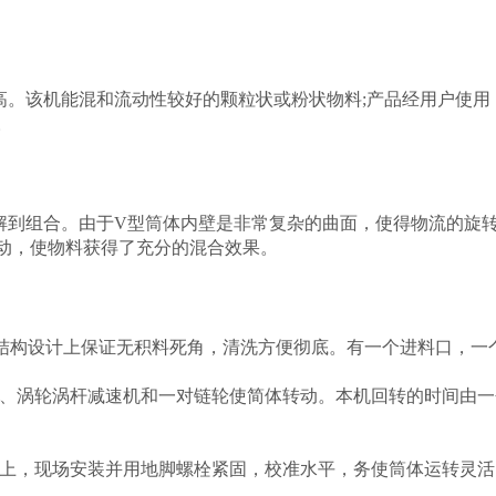
。该机能混和流动性较好的颗粒状或粉状物料;产品经用户使用
。
到组合。由于V型筒体内壁是非常复杂的曲面，使得物流的旋
动，使物料获得了充分的混合效果。
，在结构设计上保证无积料死角，清洗方便彻底。有一个进料口，
、涡轮涡杆减速机和一对链轮使简体转动。本机回转的时间由一
上，现场安装并用地脚螺栓紧固，校准水平，务使筒体运转灵活