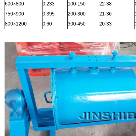
600×800
0.233
100-150
22-38
750×900
0.395
200-300
21-36
800×1200
0.60
300-450
20-33