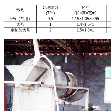
处理能力
尺寸
型号
(T/H)
(长×高×宽m)
中号（常用）
0.5
1.15×1.05×0.65
大号
1
1.4×1.5×1
定制加大号
2
1.5×1.8×1