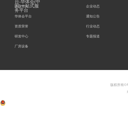
台-华体会(中
国)一站式服
企业简介
企业动态
务平台
华体会平台
通知公告
资质荣誉
行业动态
研发中心
专题报道
厂房设备
版权所有©华体