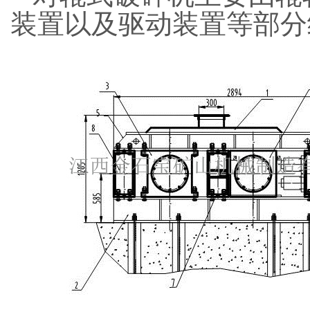
装置以及驱动装置等部分