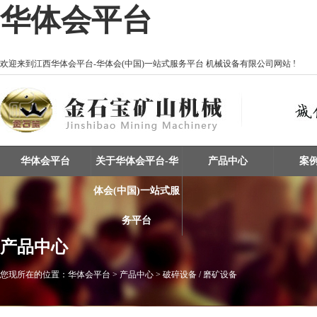
华体会平台
欢迎来到江西华体会平台-华体会(中国)一站式服务平台 机械设备有限公司网站 !
华体会平台
关于华体会平台-华
产品中心
案
体会(中国)一站式服
务平台
产品中心
您现所在的位置：
华体会平台
> 产品中心 > 破碎设备 / 磨矿设备