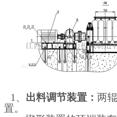
1、
出料调节装置：
两
置。