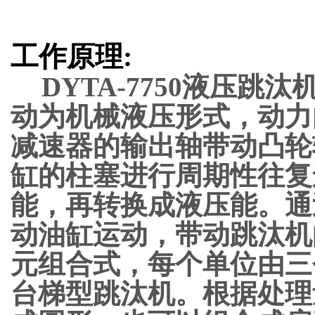
工作原理:
DYTA-7750液压
动为机械液压形式，动力
减速器的输出轴带动凸轮
缸的柱塞进行周期性往复
能，再转换成液压能。通
动油缸运动，带动跳汰机
元组合式，每个单位由三
台梯型跳汰机。根据处理