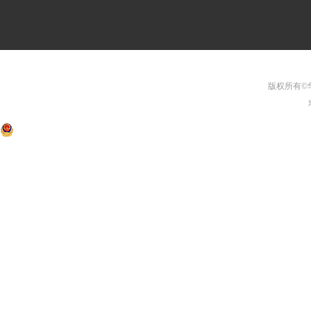
版权所有©华体