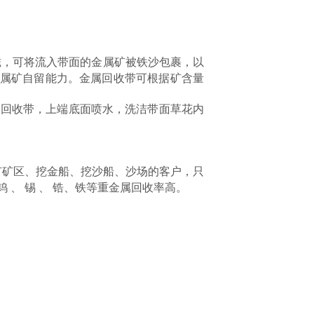
永磁，可将流入带面的金属矿被铁沙包裹，以
金属矿自留能力。金属回收带可根据矿含量
的回收带，上端底面喷水，洗洁带面草花内
有矿区、挖金船、挖沙船、沙场的客户，只
钨
、
锡
、
锆、铁等重金属回收率高
。