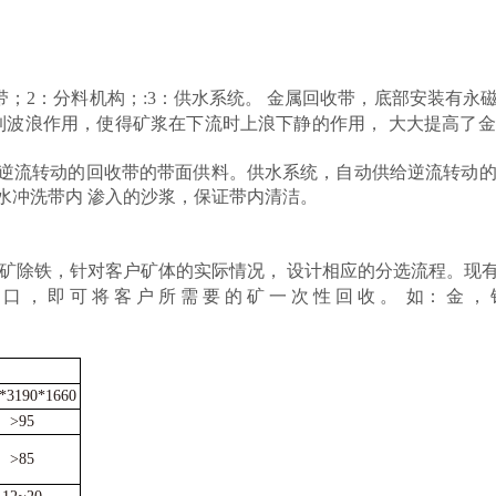
带；2：分料机构；:3：供水系统。 金属回收带，底部安装有
起到波浪作用，使得矿浆在下流时上浪下静的作用， 大大提高了
逆流转动的回收带的带面供料。
供水系统，自动供给逆流转动
水冲洗带内
渗入的沙浆，保证带内清洁。
矿除铁，针对客户矿体的实际情况，
设计相应的分选流程。
现
口
，
即
可
将
客
户
所
需
要
的
矿
一
次
性
回
收
。
如：
金
，
*3190*1660
>95
>85