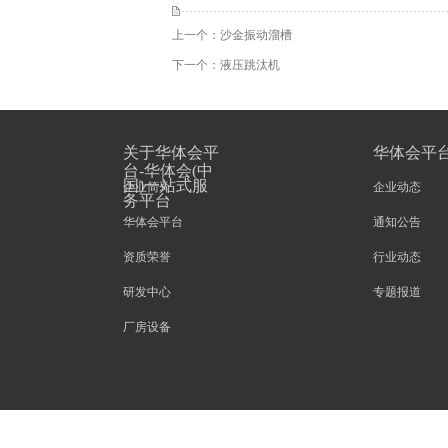
上一个：
沙金振动溜槽
下一个：
液压跳汰机
关于华体会平
华体会平
台-华体会(中
国)一站式服
企业简介
企业动态
务平台
华体会平台
通知公告
资质荣誉
行业动态
研发中心
专题报道
厂房设备