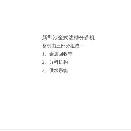
给料机及输送设备
电子垃圾处理设备
泵类及其它辅助选矿
新型沙金式溜槽分选机
整机由三部分组成：
1、金属回收带
2、分料机构
3、供水系统