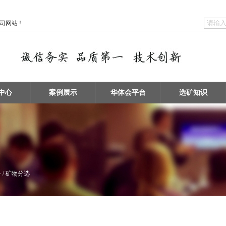
网站 !
中心
案例展示
华体会平台
选矿知识
 / 矿物分选
矿物擦洗 / 洗砂设备
浮选机 / 搅拌桶设备
破碎设备 / 磨矿设备