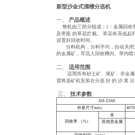
新型沙金式溜槽分选机
一、
产品概述
整机由三部分组成：
1：金属回收
及带面 的草花拦截。 草花有高低
设置好回收时间。
分料机构，分料平均，自动关闭
的金属矿，导流入回收槽内。带内喷
二、
适用范围
适用所有砂土矿、尾矿、非金属
需将选矿机安装在分选
好
的
沙
浆
出
三、
技术参数
XH-ZS60
外形尺寸mm）
4070
金
回收率 （%）
其他贵金属