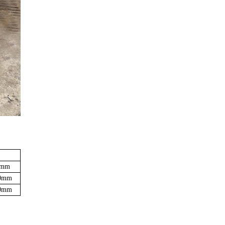
0mm
50mm
70mm