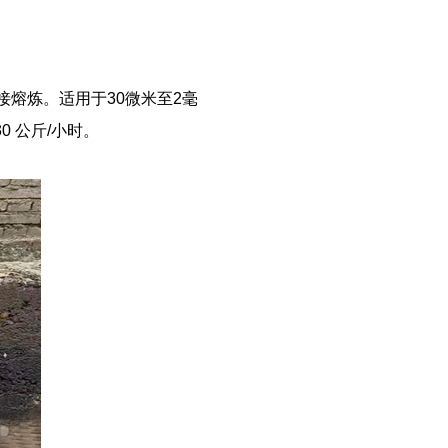
直接熔炼。适用
于30微米至2毫
30
公斤
/
小时。