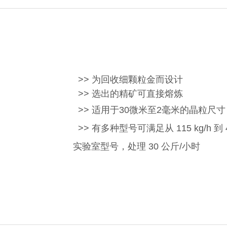
给料机及输送设备
电子垃圾处理设备
泵类及其它辅助选矿
>> 为回收细颗粒金而设计
>> 选出的精矿可直接熔炼
>> 适用
于30微米至2毫
米的晶粒尺寸
>> 有多种型号可满足从
115 kg/h
到
实验室型号
，处
理
30
公斤
/
小时