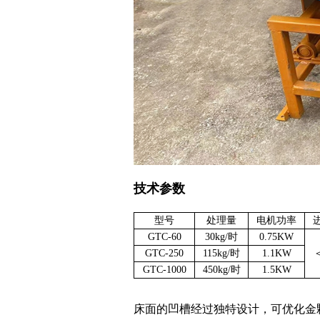
技术参数
型号
处理量
电机功率
GTC-60
30kg/时
0.75KW
GTC-250
115kg/时
1.1KW
＜
GTC-1000
450kg/时
1.5KW
床面的凹槽经过独特设计，可优化金