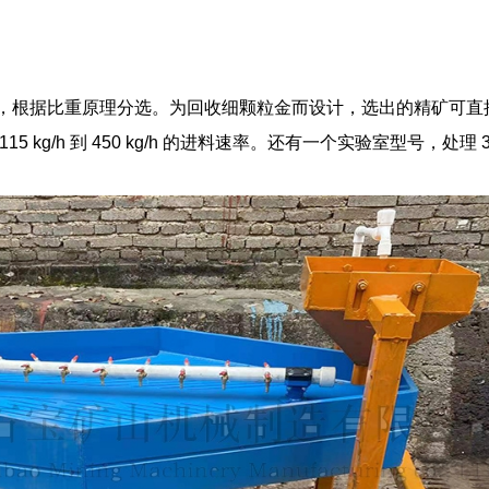
摇床，根据比重原理分选。为回收细颗粒金而设计，选出的精矿可
115 kg/h
到
450 kg/h
的进料速率。还
有一个实验室型号
，处
理