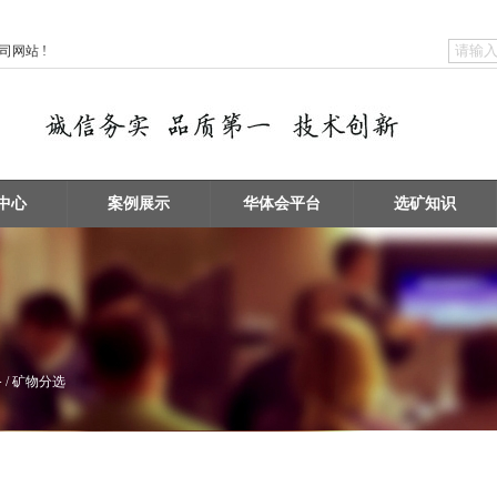
网站 !
中心
案例展示
华体会平台
选矿知识
 / 矿物分选
矿物擦洗 / 洗砂设备
浮选机 / 搅拌桶设备
破碎设备 / 磨矿设备