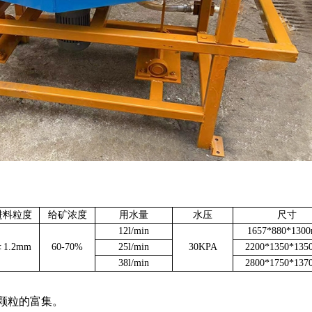
进料粒度
给矿浓度
用水量
水压
尺寸
12l/min
1657*880*130
1.2mm
60-70%
25l/min
30KPA
2200*1350*13
38l/min
2800*1750*13
颗粒的富集。