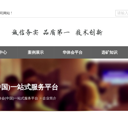
网站 !
中心
案例展示
华体会平台
选矿知识
中国)一站式服务平台
体会(中国)一站式服务平台 > 企业简介
资质荣誉
研发中心
厂房设备