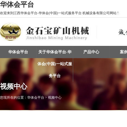
华体会平台
欢迎来到江西华体会平台-华体会(中国)一站式服务平台 机械设备有限公司网站 !
华体会平台
关于华体会平台-华
产品中心
案
体会(中国)一站式服
务平台
视频中心
您现所在的位置：
华体会平台
> 视频中心
企业记实
新闻报道
产品视频