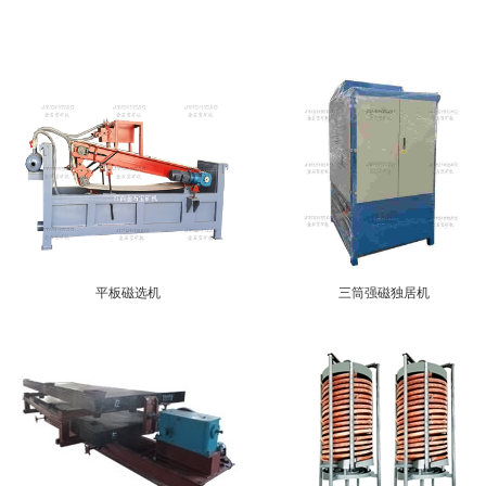
整条生产线设备
磁选机
给料机及输送设备
平板磁选机
三筒强磁独居机