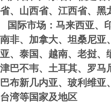
省、山西省、江西省、黑
国际市场：马来西亚、
南非、加拿大、坦桑尼亚
亚、泰国、越南、老挝、
津巴不韦、土耳其、罗马
巴布新几内亚、玻利维亚
台湾等国家及地区