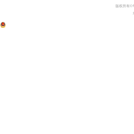
版权所有©华体