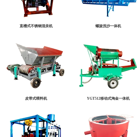
直槽式不锈钢混汞机
螺旋洗沙一体机
皮带式喂料机
YGT512移动式淘金一体机