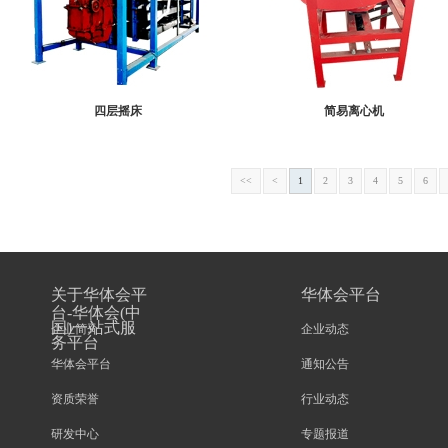
四层摇床
简易离心机
<<
<
1
2
3
4
5
6
关于华体会平
华体会平台
台-华体会(中
国)一站式服
企业简介
企业动态
务平台
华体会平台
通知公告
资质荣誉
行业动态
研发中心
专题报道