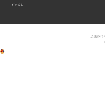
厂房设备
版权所有©华体