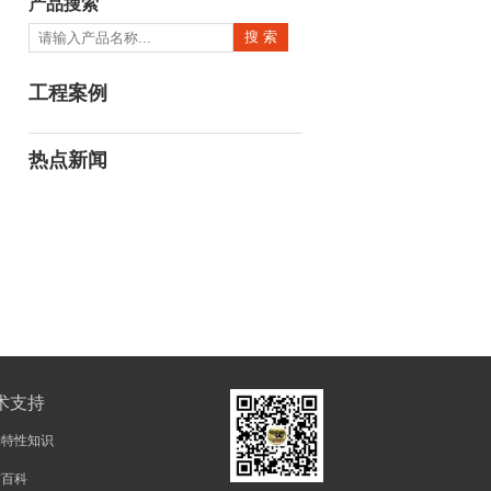
产品搜索
搜 索
工程案例
热点新闻
术支持
物特性知识
矿百科