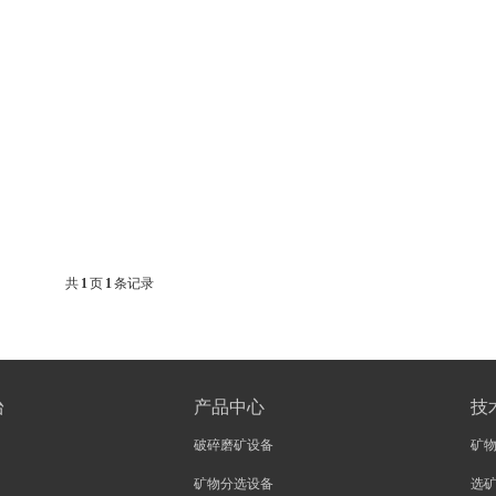
共
1
页
1
条记录
台
产品中心
技
破碎磨矿设备
矿
矿物分选设备
选