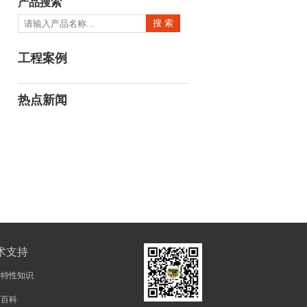
产品搜索
搜 索
工程案例
热点新闻
术支持
物特性知识
矿百科