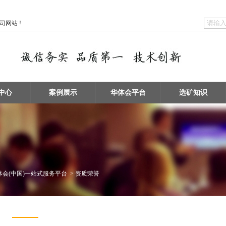
网站 !
中心
案例展示
华体会平台
选矿知识
体会(中国)一站式服务平台 > 资质荣誉
资质荣誉
研发中心
厂房设备