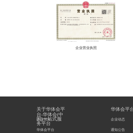
企业营业执照
关于华体会平
华体会平
台-华体会(中
国)一站式服
企业简介
企业动态
务平台
华体会平台
通知公告